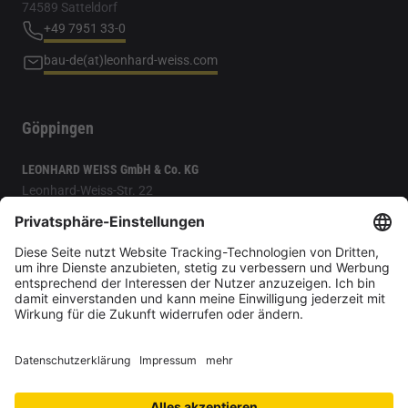
74589 Satteldorf
+49 7951 33-0
bau-de(at)leonhard-weiss.com
Göppingen
LEONHARD WEISS GmbH & Co. KG
Leonhard-Weiss-Str. 22
73037 Göppingen
+49 7161 602-0
bau-de(at)leonhard-weiss.com
Eine multimediale Zeitreise durch 125 Jahre LEONHARD WEISS
Datenschutz-Einstellungen
Datenschutz
Impressum