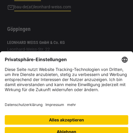
bau-de(at)leonhard-weiss.com
Göppingen
LEONHARD WEISS GmbH & Co. KG
Leonhard-Weiss-Str. 22
73037 Göppingen
+49 7161 602-0
bau-de(at)leonhard-weiss.com
Eine multimediale Zeitreise durch 125 Jahre LEONHARD WEISS
Datenschutz-Einstellungen
Datenschutz
Impressum